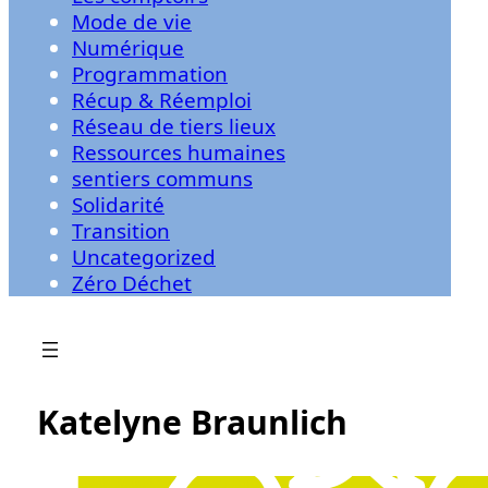
Mode de vie
Numérique
Programmation
Récup & Réemploi
Réseau de tiers lieux
Ressources humaines
sentiers communs
Solidarité
Transition
Uncategorized
Zéro Déchet
Katelyne Braunlich
5/31/2026