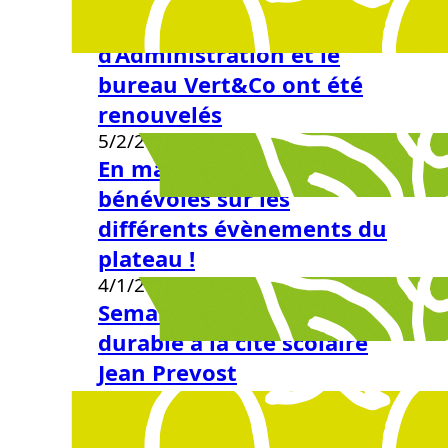
Le Conseil
d’Administration et le
bureau Vert&Co ont été
renouvelés
5/2/2026
En mai, retrouvez nos
bénévoles sur les
différents évènements du
plateau !
4/1/2026
Semaine Développement
durable à la cité scolaire
Jean Prevost
3/31/2026
AG 1er avril 18h30 Salle