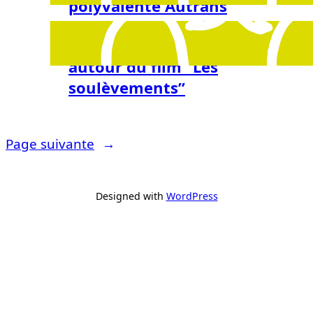
polyvalente Autrans
3/31/2026
Projection et échanges
autour du film “Les
soulèvements”
Page suivante
→
Designed with
WordPress