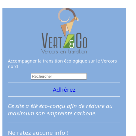
Aller
au
contenu
Accompagner la transition écologique sur le Vercors
nord
R
e
Adhérez
c
h
e
Ce site a été éco-conçu afin de réduire au
r
maximum son empreinte carbone.
c
h
Ne ratez aucune info !
e