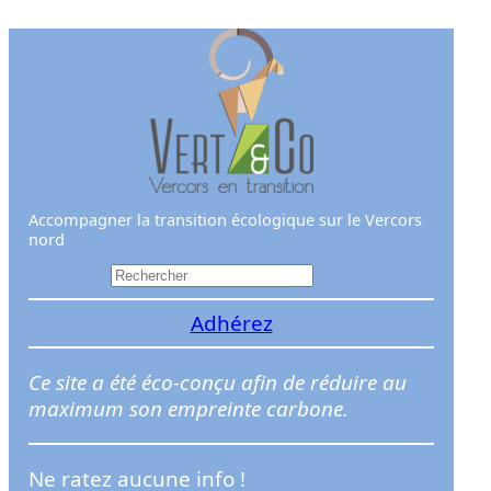
Aller
au
contenu
Accompagner la transition écologique sur le Vercors
nord
R
e
Adhérez
c
h
e
Ce site a été éco-conçu afin de réduire au
r
maximum son empreinte carbone.
c
h
Ne ratez aucune info !
e