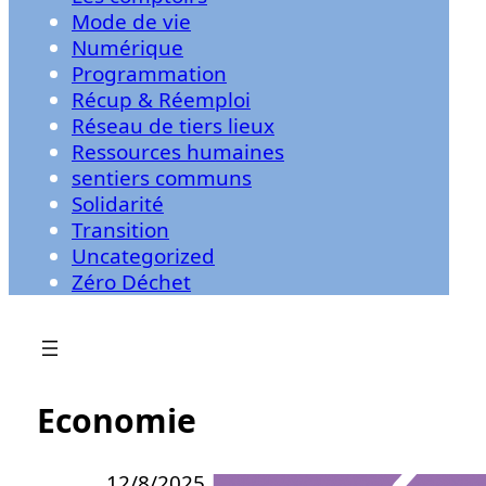
Mode de vie
Numérique
Programmation
Récup & Réemploi
Réseau de tiers lieux
Ressources humaines
sentiers communs
Solidarité
Transition
Uncategorized
Zéro Déchet
Economie
12/8/2025