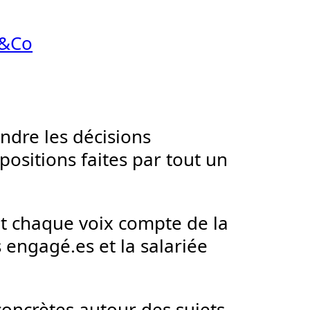
t&Co
endre les décisions
opositions faites par tout un
t chaque voix compte de la
 engagé.es et la salariée
concrètes autour des sujets