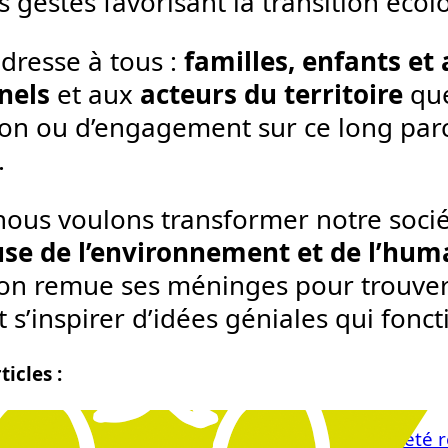
 gestes favorisant la transition écol
dresse à tous :
familles, enfants et
nels
et aux
acteurs du territoire
que
on ou d’engagement sur ce long parco
.
nous voulons transformer notre soci
se de l’environnement et de l’hum
 on remue ses méninges pour trouver
s’inspirer d’idées géniales qui foncti
ticles :
26
il d’Administration et le bureau Vert&Co ont été 