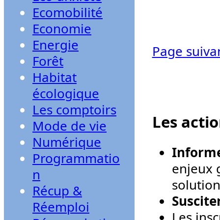
Ecomobilité
Economie
Energie
Page suiva
Forêt
Habitat
écologique
Les comptoirs
Les acti
Mode de vie
Numérique
Informe
Programmatio
enjeux g
n
solution
Récup &
Suscite
Réemploi
Les ins