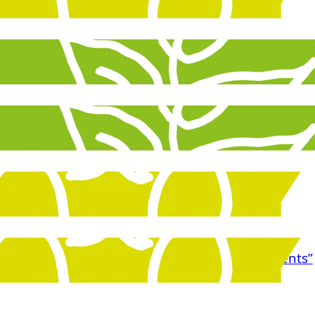
6
retrouvez nos bénévoles sur les différents évène
26
 Développement durable à la cité scolaire Jean Pr
026
vril 18h30 Salle polyvalente Autrans
026
on et échanges autour du film “Les soulèvements”