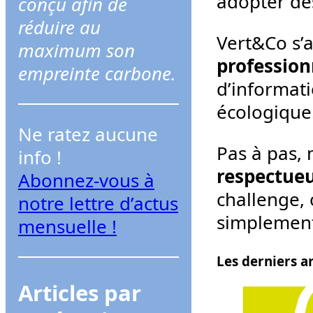
adopter des
conçu afin de
r
réduire au
c
Vert&Co s’a
maximum son
h
profession
empreinte carbone.
e
d’informati
r
écologique
Ne ratez aucune
Pas à pas, 
info !
respectueu
Abonnez-vous à
challenge,
notre lettre d’actus
simplement 
mensuelle !
Les derniers ar
Articles par
31 mai 20
Le Conse