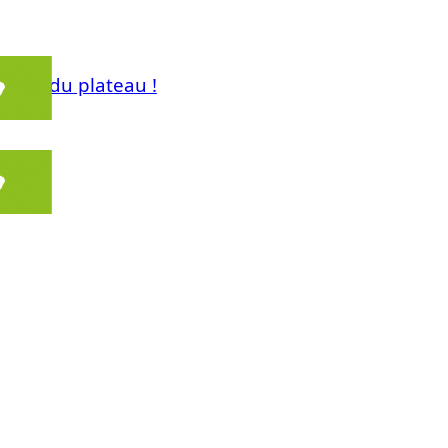
ments du plateau !
evost