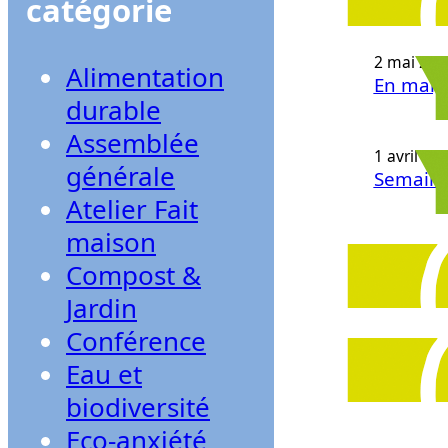
catégorie
2 mai 202
Alimentation
En mai, 
durable
Assemblée
1 avril 20
générale
Semaine
Atelier Fait
maison
31 mars 2
Compost &
AG 1er a
Jardin
Conférence
31 mars 2
Projecti
Eau et
biodiversité
Eco-anxiété