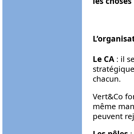
les choses
L’organisa
Le CA
: il 
stratégique
chacun.
Vert&Co fo
même manièr
peuvent re
Les pôles
: