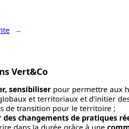
nte
→
ons
Vert&Co
r, sensibiliser
pour permettre aux h
lobaux et territoriaux et d’initier d
s de transition pour le territoire ;
r des changements de pratiques rée
crire dans la durée grâce à une
commu