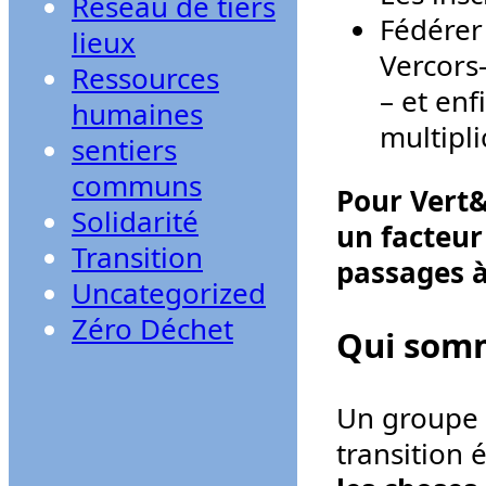
Réseau de tiers
Fédérer
lieux
Vercors
Ressources
– et enf
humaines
multipl
sentiers
communs
Pour Vert&
Solidarité
un facteur
Transition
passages à 
Uncategorized
Zéro Déchet
Qui som
Un groupe d
transition