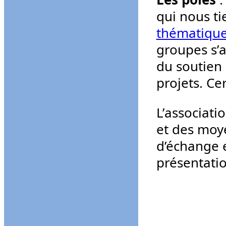
qui nous ti
thématique 
groupes s’a
du soutien 
projets. Ce
L’associati
et des moye
d’échange e
présentatio