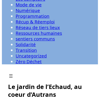
Mode de vie
Numérique
Programmation
Récup & Réemploi
Réseau de tiers lieux
Ressources humaines
sentiers communs
Solidarité
Transition
Uncategorized
Zéro Déchet
Le jardin de l’Echaud, au
coeur d’Autrans