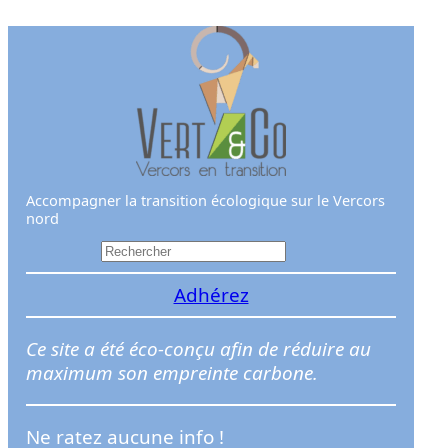
Aller
au
contenu
Accompagner la transition écologique sur le Vercors
nord
R
e
Adhérez
c
h
e
Ce site a été éco-conçu afin de réduire au
r
maximum son empreinte carbone.
c
h
Ne ratez aucune info !
e