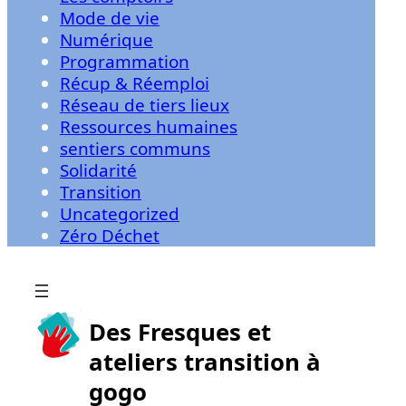
Mode de vie
Numérique
Programmation
Récup & Réemploi
Réseau de tiers lieux
Ressources humaines
sentiers communs
Solidarité
Transition
Uncategorized
Zéro Déchet
Des Fresques et
ateliers transition à
gogo