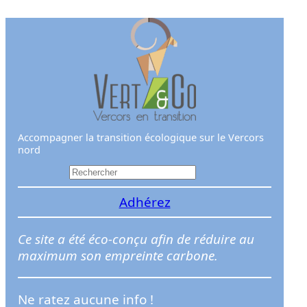
Aller
au
contenu
Accompagner la transition écologique sur le Vercors
nord
R
e
Adhérez
c
h
e
Ce site a été éco-conçu afin de réduire au
r
maximum son empreinte carbone.
c
h
Ne ratez aucune info !
e