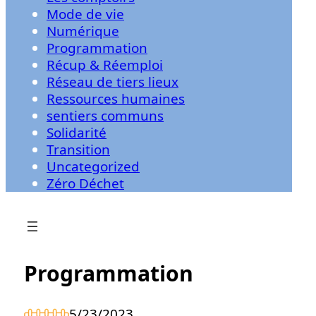
Mode de vie
Numérique
Programmation
Récup & Réemploi
Réseau de tiers lieux
Ressources humaines
sentiers communs
Solidarité
Transition
Uncategorized
Zéro Déchet
Programmation
5/23/2023