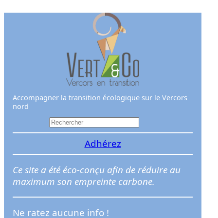
Aller
au
contenu
Accompagner la transition écologique sur le Vercors
nord
R
e
Adhérez
c
h
e
Ce site a été éco-conçu afin de réduire au
r
maximum son empreinte carbone.
c
h
Ne ratez aucune info !
e