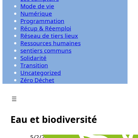
Mode de vie
Numérique
Programmation
Récup & Réemploi
Réseau de tiers lieux
Ressources humaines
sentiers communs
Solidarité
Transition
Uncategorized
Zéro Déchet
Eau et biodiversité
5/2/2026