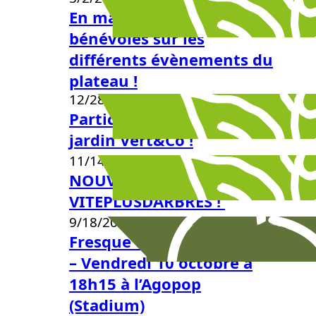
En mai, retrouvez nos
bénévoles sur les
différents évènements du
plateau !
12/28/2025
Participez aux ateliers
jardin Vert&Co !
11/14/2025
NOUVEAU PROJET :
VITEPLUSDARBRES !
9/18/2025
Fresque de la Biodiversité
– Vendredi 10 octobre à
18h15 à l’Agopop
(Stadium)