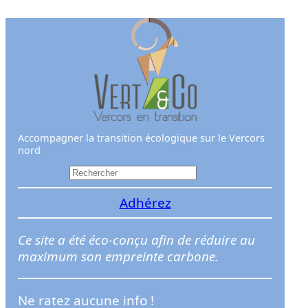
Aller
au
contenu
Accompagner la transition écologique sur le Vercors
nord
R
e
Adhérez
c
h
e
Ce site a été éco-conçu afin de réduire au
r
maximum son empreinte carbone.
c
h
Ne ratez aucune info !
e