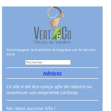
Aller
au
contenu
Accompagner la transition écologique sur le Vercors
nord
R
e
Adhérez
c
h
e
Ce site a été éco-conçu afin de réduire au
r
maximum son empreinte carbone.
c
h
Ne ratez aucune info !
e