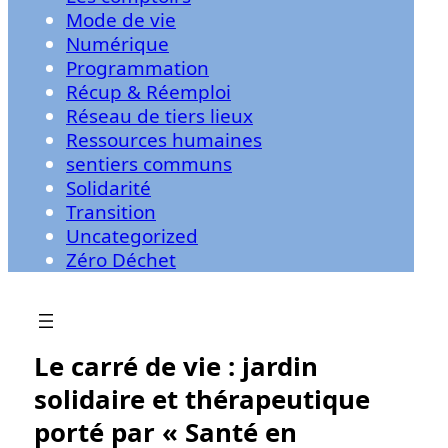
Mode de vie
Numérique
Programmation
Récup & Réemploi
Réseau de tiers lieux
Ressources humaines
sentiers communs
Solidarité
Transition
Uncategorized
Zéro Déchet
Le carré de vie : jardin
solidaire et thérapeutique
porté par « Santé en