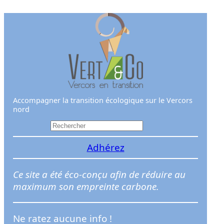
Aller
au
contenu
Accompagner la transition écologique sur le Vercors
nord
R
e
Adhérez
c
h
e
Ce site a été éco-conçu afin de réduire au
r
maximum son empreinte carbone.
c
h
Ne ratez aucune info !
e