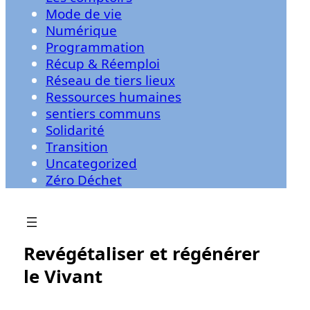
Mode de vie
Numérique
Programmation
Récup & Réemploi
Réseau de tiers lieux
Ressources humaines
sentiers communs
Solidarité
Transition
Uncategorized
Zéro Déchet
Revégétaliser et régénérer
le Vivant