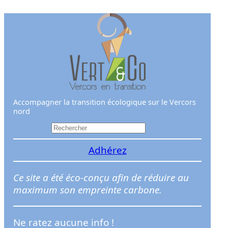
Aller
au
contenu
Accompagner la transition écologique sur le Vercors
nord
R
e
Adhérez
c
h
e
Ce site a été éco-conçu afin de réduire au
r
maximum son empreinte carbone.
c
h
Ne ratez aucune info !
e