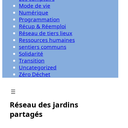
Mode de vie
Numérique
Programmation
Récup & Réemploi
Réseau de tiers lieux
Ressources humaines
sentiers communs
Solidarité
Transition
Uncategorized
Zéro Déchet
Réseau des jardins
partagés