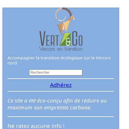
Aller
au
contenu
Accompagner la transition écologique sur le Vercors
nord
R
e
Adhérez
c
h
e
Ce site a été éco-conçu afin de réduire au
r
maximum son empreinte carbone.
c
h
Ne ratez aucune info !
e