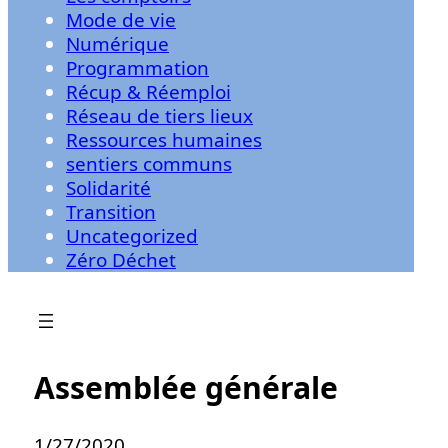
Mode de vie
Numérique
Programmation
Récup & Réemploi
Réseau de tiers lieux
Ressources humaines
sentiers communs
Solidarité
Transition
Uncategorized
Zéro Déchet
Assemblée générale
1/27/2020