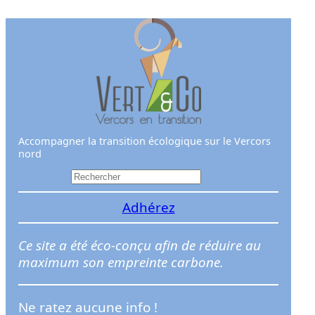
Aller
au
contenu
Accompagner la transition écologique sur le Vercors
nord
R
e
Adhérez
c
h
e
Ce site a été éco-conçu afin de réduire au
r
maximum son empreinte carbone.
c
h
Ne ratez aucune info !
e