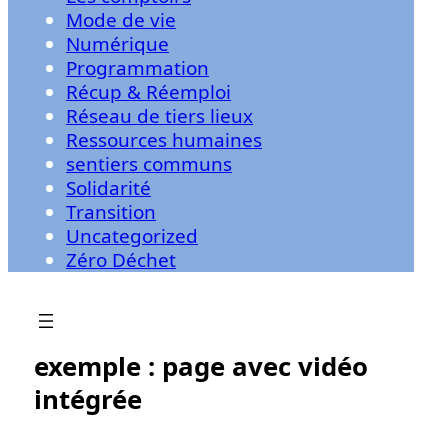
Mode de vie
Numérique
Programmation
Récup & Réemploi
Réseau de tiers lieux
Ressources humaines
sentiers communs
Solidarité
Transition
Uncategorized
Zéro Déchet
exemple : page avec vidéo
intégrée