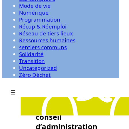
Mode de vie
Numérique
Programmation
Récup & Réemploi
Réseau de tiers lieux
Ressources humaines
sentiers communs
Solidarité
Transition
Uncategorized
Zéro Déchet
3/28/2025
Le nouveau
conseil
d’administration