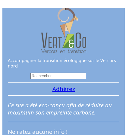
Aller
au
contenu
Accompagner la transition écologique sur le Vercors
nord
R
e
Adhérez
c
h
e
Ce site a été éco-conçu afin de réduire au
r
maximum son empreinte carbone.
c
h
Ne ratez aucune info !
e