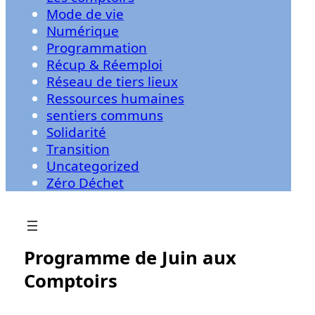
Mode de vie
Numérique
Programmation
Récup & Réemploi
Réseau de tiers lieux
Ressources humaines
sentiers communs
Solidarité
Transition
Uncategorized
Zéro Déchet
Programme de Juin aux
Comptoirs