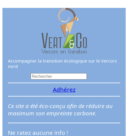
Aller
au
contenu
Accompagner la transition écologique sur le Vercors
nord
R
e
Adhérez
c
h
e
Ce site a été éco-conçu afin de réduire au
r
maximum son empreinte carbone.
c
h
Ne ratez aucune info !
e