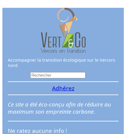
Aller
au
contenu
Accompagner la transition écologique sur le Vercors
nord
R
e
Adhérez
c
h
e
Ce site a été éco-conçu afin de réduire au
r
maximum son empreinte carbone.
c
h
Ne ratez aucune info !
e