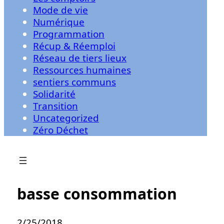
Mode de vie
Numérique
Programmation
Récup & Réemploi
Réseau de tiers lieux
Ressources humaines
sentiers communs
Solidarité
Transition
Uncategorized
Zéro Déchet
basse consommation
2/25/2018