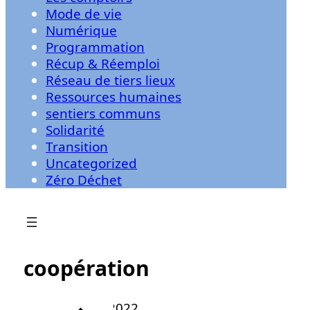
Mode de vie
Numérique
Programmation
Récup & Réemploi
Réseau de tiers lieux
Ressources humaines
sentiers communs
Solidarité
Transition
Uncategorized
Zéro Déchet
coopération
10/26/2022