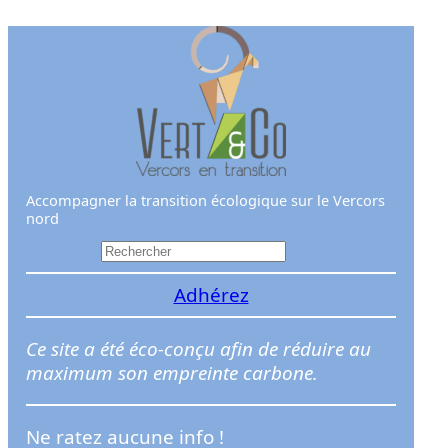
Aller
au
contenu
Accompagner la transition écologique sur le Vercors
nord
R
e
Adhérez
c
h
e
Ce site a été éco-conçu afin de réduire au
r
maximum son empreinte carbone.
c
h
Ne ratez aucune info !
e