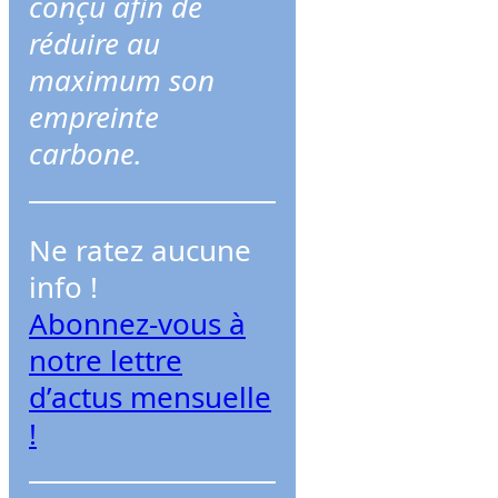
conçu afin de
r
réduire au
c
maximum son
h
empreinte
e
carbone.
r
Ne ratez aucune
info !
Abonnez-vous à
notre lettre
d’actus mensuelle
!