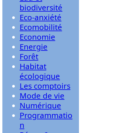
biodiversité
Eco-anxiété
Ecomobilité
Economie
Energie
Forêt
Habitat
écologique
Les comptoirs
Mode de vie
Numérique
Programmatio
n