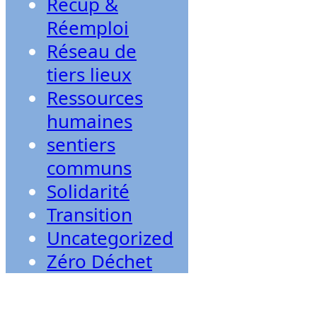
Récup &
Réemploi
Réseau de
tiers lieux
Ressources
humaines
sentiers
communs
Solidarité
Transition
Uncategorized
Zéro Déchet