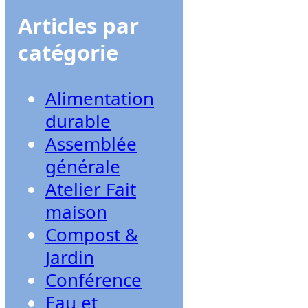
Articles par
catégorie
Alimentation
durable
Assemblée
générale
Atelier Fait
maison
Compost &
Jardin
Conférence
Eau et