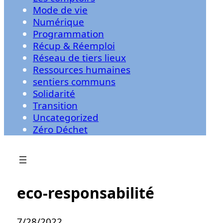
Mode de vie
Numérique
Programmation
Récup & Réemploi
Réseau de tiers lieux
Ressources humaines
sentiers communs
Solidarité
Transition
Uncategorized
Zéro Déchet
eco-responsabilité
7/28/2022