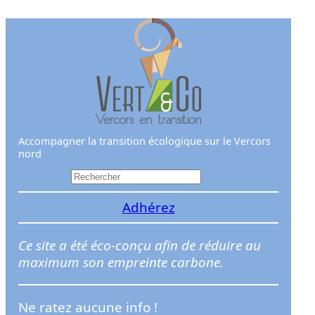
Aller
au
contenu
Accompagner la transition écologique sur le Vercors
nord
R
e
Adhérez
c
h
e
Ce site a été éco-conçu afin de réduire au
r
maximum son empreinte carbone.
c
h
Ne ratez aucune info !
e