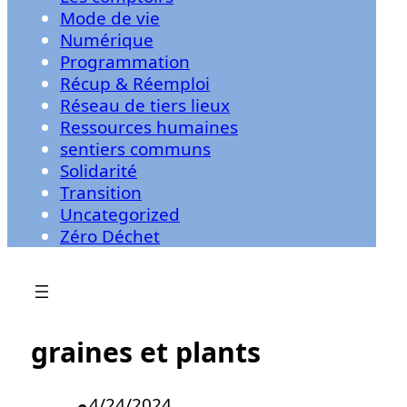
Mode de vie
Numérique
Programmation
Récup & Réemploi
Réseau de tiers lieux
Ressources humaines
sentiers communs
Solidarité
Transition
Uncategorized
Zéro Déchet
graines et plants
4/24/2024