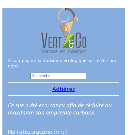
Aller
au
contenu
Accompagner la transition écologique sur le Vercors
nord
R
e
Adhérez
c
h
e
Ce site a été éco-conçu afin de réduire au
r
maximum son empreinte carbone.
c
h
Ne ratez aucune info !
e