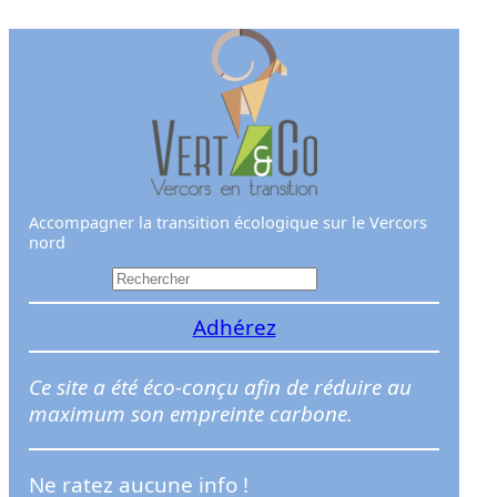
Aller
au
contenu
Accompagner la transition écologique sur le Vercors
nord
R
e
Adhérez
c
h
e
Ce site a été éco-conçu afin de réduire au
r
maximum son empreinte carbone.
c
h
Ne ratez aucune info !
e