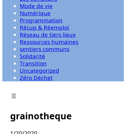
Mode de vie
Numérique
Programmation
Récup & Réemploi
Réseau de tiers lieux
Ressources humaines
sentiers communs
Solidarité
Transition
Uncategorized
Zéro Déchet
grainotheque
1/20/2020