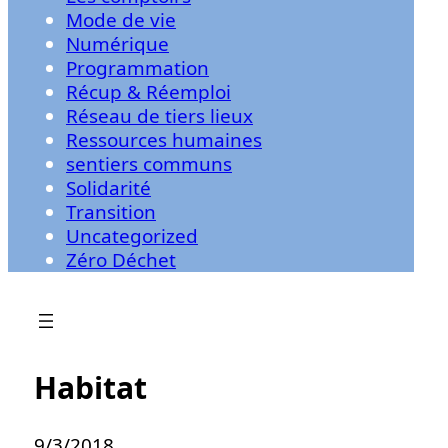
Mode de vie
Numérique
Programmation
Récup & Réemploi
Réseau de tiers lieux
Ressources humaines
sentiers communs
Solidarité
Transition
Uncategorized
Zéro Déchet
Habitat
9/3/2018