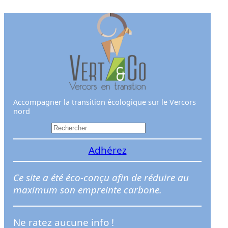
Aller
au
contenu
Accompagner la transition écologique sur le Vercors
nord
R
e
Adhérez
c
h
e
Ce site a été éco-conçu afin de réduire au
r
maximum son empreinte carbone.
c
h
Ne ratez aucune info !
e