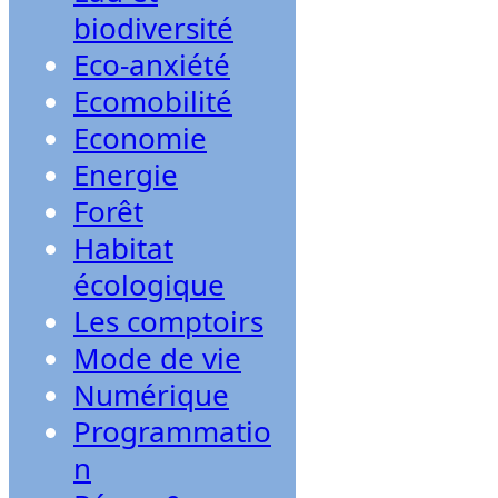
biodiversité
Eco-anxiété
Ecomobilité
Economie
Energie
Forêt
Habitat
écologique
Les comptoirs
Mode de vie
Numérique
Programmatio
n