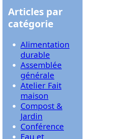
Articles par
catégorie
Alimentation
durable
Assemblée
générale
Atelier Fait
maison
Compost &
Jardin
Conférence
Eau et