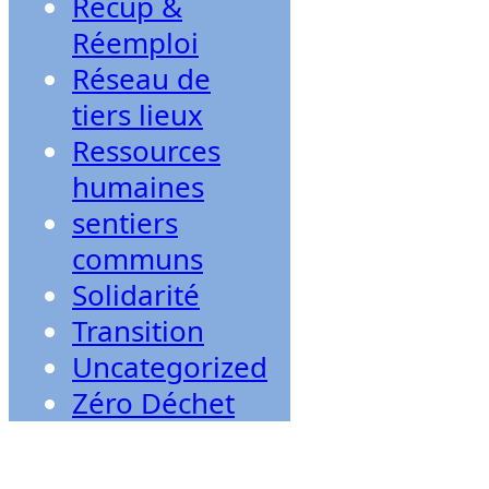
Récup &
Réemploi
Réseau de
tiers lieux
Ressources
humaines
sentiers
communs
Solidarité
Transition
Uncategorized
Zéro Déchet