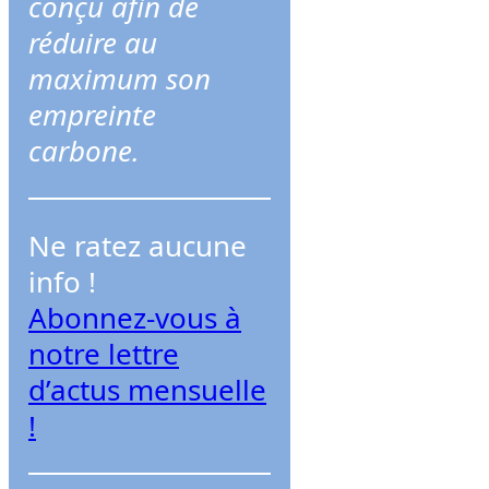
conçu afin de
r
réduire au
c
maximum son
h
empreinte
e
carbone.
r
Ne ratez aucune
info !
Abonnez-vous à
notre lettre
d’actus mensuelle
!