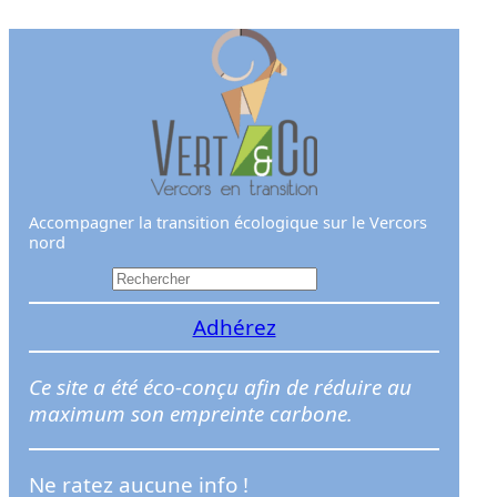
Aller
au
contenu
Accompagner la transition écologique sur le Vercors
nord
R
e
Adhérez
c
h
e
Ce site a été éco-conçu afin de réduire au
r
maximum son empreinte carbone.
c
h
Ne ratez aucune info !
e