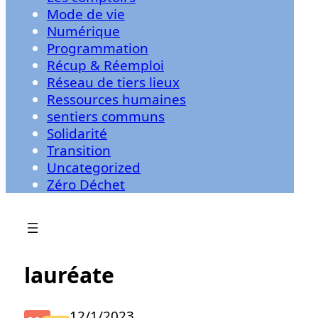
Mode de vie
Numérique
Programmation
Récup & Réemploi
Réseau de tiers lieux
Ressources humaines
sentiers communs
Solidarité
Transition
Uncategorized
Zéro Déchet
lauréate
12/1/2023