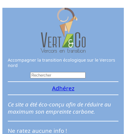
Aller
au
contenu
Accompagner la transition écologique sur le Vercors
nord
R
e
Adhérez
c
h
e
Ce site a été éco-conçu afin de réduire au
r
maximum son empreinte carbone.
c
h
Ne ratez aucune info !
e