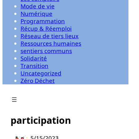
Mode de vie
Numérique
Programmation
Récup & Réemploi
Réseau de tiers lieux
Ressources humaines
sentiers communs
Solidarité
Transition
Uncategorized
Zéro Déchet
participation
5/15/2023