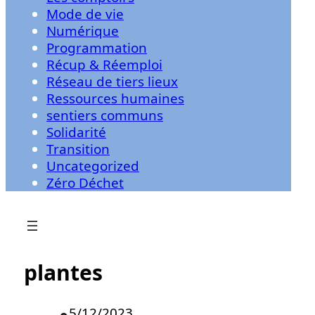
Mode de vie
Numérique
Programmation
Récup & Réemploi
Réseau de tiers lieux
Ressources humaines
sentiers communs
Solidarité
Transition
Uncategorized
Zéro Déchet
plantes
5/12/2023