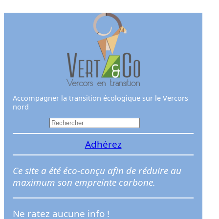
Aller
au
contenu
Accompagner la transition écologique sur le Vercors
nord
R
e
Adhérez
c
h
e
Ce site a été éco-conçu afin de réduire au
r
maximum son empreinte carbone.
c
h
Ne ratez aucune info !
e