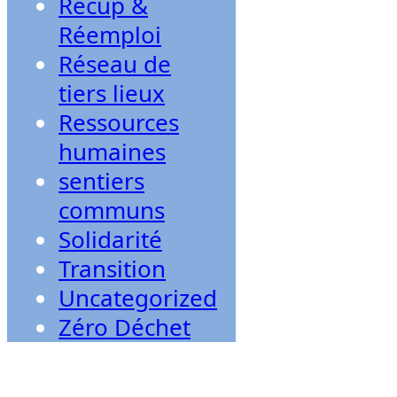
Récup &
Réemploi
Réseau de
tiers lieux
Ressources
humaines
sentiers
communs
Solidarité
Transition
Uncategorized
Zéro Déchet