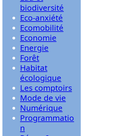
biodiversité
Eco-anxiété
Ecomobilité
Economie
Energie
Forêt
Habitat
écologique
Les comptoirs
Mode de vie
Numérique
Programmatio
n