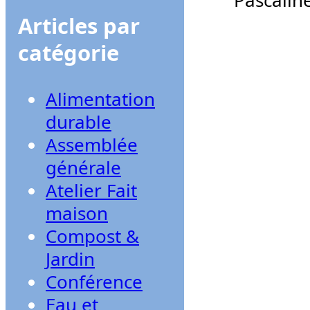
Articles par
catégorie
Alimentation
durable
Assemblée
générale
Atelier Fait
maison
Compost &
Jardin
Conférence
Eau et