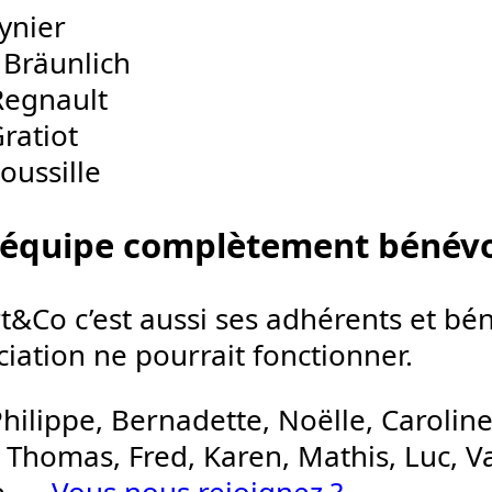
ynier
 Bräunlich
Regnault
ratiot
ussille
équipe complètement bénévo
rt&Co c’est aussi ses adhérents et bé
ociation ne pourrait fonctionner.
hilippe, Bernadette, Noëlle, Caroline, 
 Thomas, Fred, Karen, Mathis, Luc, V
e… .
Vous nous rejoignez ?