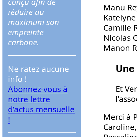
conçu afin de
r
Manu Re
réduire au
c
Katelyne
maximum son
h
Camille 
empreinte
e
Nicolas G
carbone.
r
Manon Ro
Une 
Ne ratez aucune
info !
Et Ve
Abonnez-vous à
l’ass
notre lettre
d’actus mensuelle
Merci à P
!
Caroline,
Pascalin