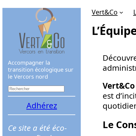
Aller
Vert&Co
au
contenu
L’Équip
Découvre
Accompagner la
administ
transition écologique sur
le Vercors nord
Vert&C
R
est d’inc
e
Adhérez
quotidien
c
h
Le Con
Ce site a été éco-
e