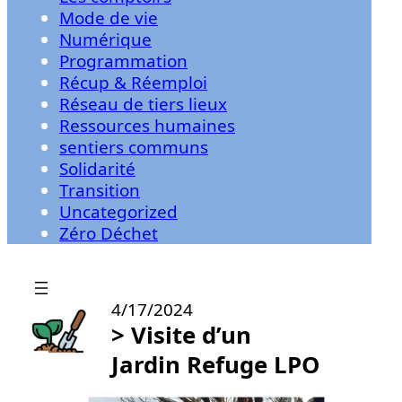
Mode de vie
Numérique
Programmation
Récup & Réemploi
Réseau de tiers lieux
Ressources humaines
sentiers communs
Solidarité
Transition
Uncategorized
Zéro Déchet
4/17/2024
> Visite d’un
Jardin Refuge LPO