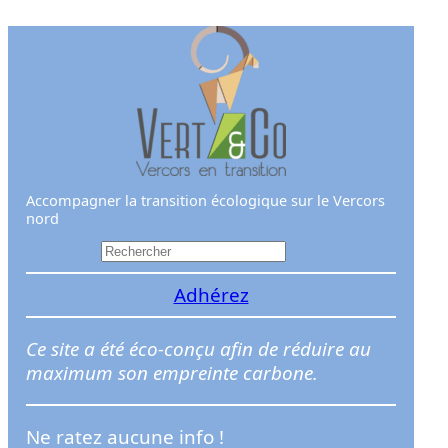
Aller
au
contenu
Accompagner la transition écologique sur le Vercors
nord
R
e
Adhérez
c
h
e
Ce site a été éco-conçu afin de réduire au
r
maximum son empreinte carbone.
c
h
Ne ratez aucune info !
e