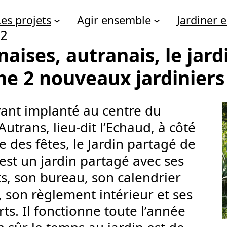
Les projets
Agir ensemble
Jardiner
22
aises, autranais, le jard
he 2 nouveaux jardiniers 
ivant implanté au centre du
’Autrans, lieu-dit l’Echaud, à côté
le des fêtes, le Jardin partagé de
est un jardin partagé avec ses
s, son bureau, son calendrier
é, son règlement intérieur et ses
ts. Il fonctionne toute l’année