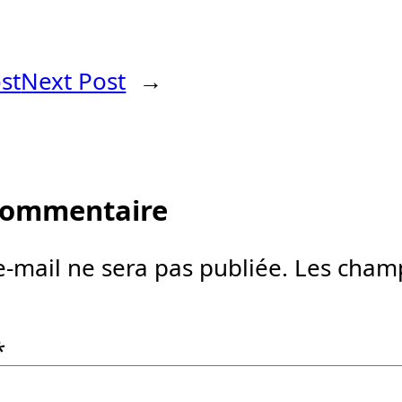
st
Next Post
→
 commentaire
e-mail ne sera pas publiée.
Les champ
*