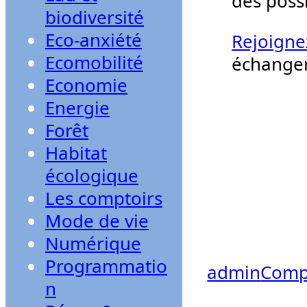
des poss
biodiversité
Eco-anxiété
Rejoigne
Ecomobilité
échanger
Economie
Energie
Forêt
Habitat
écologique
Les comptoirs
Mode de vie
Numérique
Programmatio
admin
Compo
n