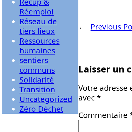
Récup &
Réemploi
Réseau de
←
Previous Po
tiers lieux
Ressources
humaines
sentiers
Laisser un
communs
Solidarité
Votre adresse 
Transition
avec
*
Uncategorized
Zéro Déchet
Commentaire