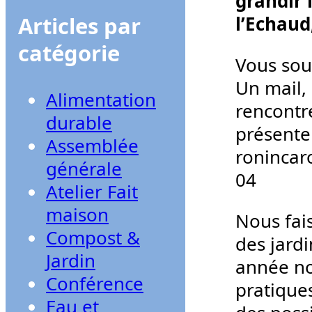
grandir 
Articles par
l’Echaud,
catégorie
Vous sou
Un mail, 
Alimentation
rencontr
durable
présente
Assemblée
ronincar
générale
04
Atelier Fait
maison
Nous fai
Compost &
des jardi
Jardin
année no
Conférence
pratique
Eau et