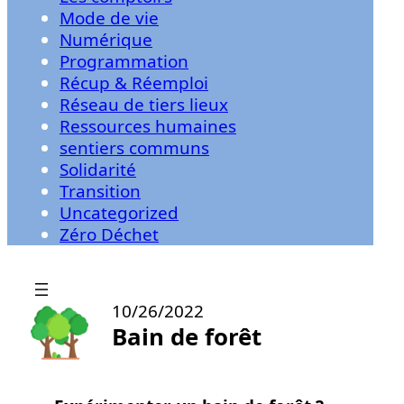
Mode de vie
Numérique
Programmation
Récup & Réemploi
Réseau de tiers lieux
Ressources humaines
sentiers communs
Solidarité
Transition
Uncategorized
Zéro Déchet
10/26/2022
Bain de forêt