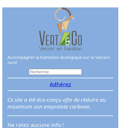
Aller
au
contenu
Accompagner la transition écologique sur le Vercors
nord
R
e
Adhérez
c
h
e
Ce site a été éco-conçu afin de réduire au
r
maximum son empreinte carbone.
c
h
Ne ratez aucune info !
e