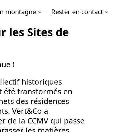
 en montagne
Rester en contact
 les Sites de
nue !
lectif historiques
nt été transformés en
hets des résidences
nts. Vert&Co a
er de la CCMV qui passe
rasser les matières,