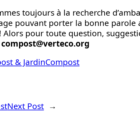
mes toujours à la recherche d’amb
ge pouvant porter la bonne parole a
! Alors pour toute question, suggesti
à
compost@verteco.org
st & Jardin
Compost
st
Next Post
→