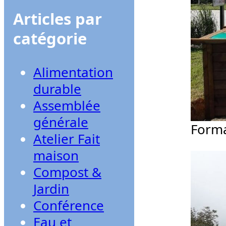
Articles par
catégorie
Alimentation
durable
Assemblée
générale
Forma
Atelier Fait
maison
Compost &
Jardin
Conférence
Eau et