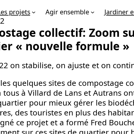
Les projets
Agir ensemble
Jardiner
22
stage collectif: Zoom sur
ier « nouvelle formule »
22 on stabilise, on ajuste et on conti
 les quelques sites de compostage col
à tous à Villard de Lans et Autrans o
 quartier pour mieux gérer les biodéc
res, des touristes en plus des habita
né ce projet et a formé Fred Bouch
ment sur ces sites de quartier pour b