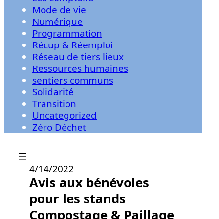
Mode de vie
Numérique
Programmation
Récup & Réemploi
Réseau de tiers lieux
Ressources humaines
sentiers communs
Solidarité
Transition
Uncategorized
Zéro Déchet
4/14/2022
Avis aux bénévoles
pour les stands
Compostage & Paillage