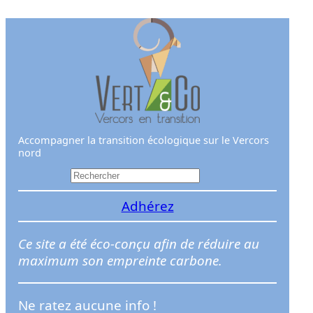
Aller
au
contenu
Accompagner la transition écologique sur le Vercors
nord
R
e
Adhérez
c
h
e
Ce site a été éco-conçu afin de réduire au
r
maximum son empreinte carbone.
c
h
Ne ratez aucune info !
e