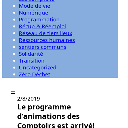
Mode de vie
Numérique
Programmation
Récup & Réemploi
Réseau de tiers lieux
Ressources humaines
sentiers communs
Solidarité
Transition
Uncategorized
Zéro Déchet
2/8/2019
Le programme
d’animations des
Comptoirs est arrivé!