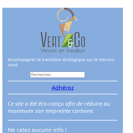
Aller
au
contenu
Accompagner la transition écologique sur le Vercors
nord
R
e
Adhérez
c
h
e
Ce site a été éco-conçu afin de réduire au
r
maximum son empreinte carbone.
c
h
Ne ratez aucune info !
e