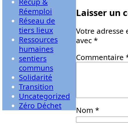
Récup &
Réemploi
Laisser un
Réseau de
tiers lieux
Votre adresse 
Ressources
avec
*
humaines
Commentaire
sentiers
communs
Solidarité
Transition
Uncategorized
Zéro Déchet
Nom
*