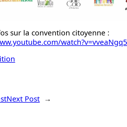
fos sur la convention citoyenne :
/www.youtube.com/watch?v=vveaNgq
ition
st
Next Post
→