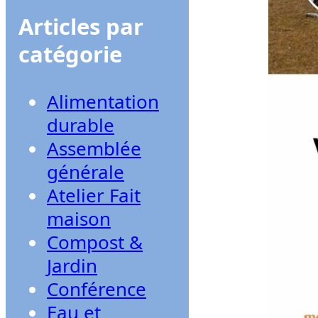
Articles par
catégorie
Alimentation
durable
Assemblée
générale
Atelier Fait
maison
Compost &
Jardin
Conférence
Eau et