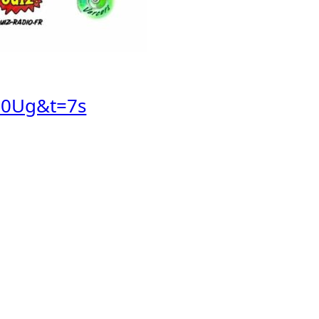
50Ug&t=7s