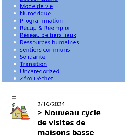
Mode de vie
Numérique
Programmation
Récup & Réemploi
Réseau de tiers lieux
Ressources humaines
sentiers communs
Solidarité
Transition
Uncategorized
Zéro Déchet
2/16/2024
> Nouveau cycle
de visites de
maisons basse