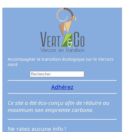
Aller
au
contenu
Accompagner la transition écologique sur le Vercors
nord
R
e
Adhérez
c
h
e
Ce site a été éco-conçu afin de réduire au
r
maximum son empreinte carbone.
c
h
Ne ratez aucune info !
e