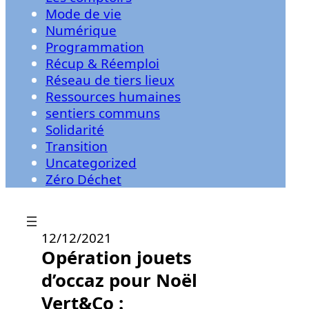
Mode de vie
Numérique
Programmation
Récup & Réemploi
Réseau de tiers lieux
Ressources humaines
sentiers communs
Solidarité
Transition
Uncategorized
Zéro Déchet
12/12/2021
Opération jouets
d’occaz pour Noël
Vert&Co :