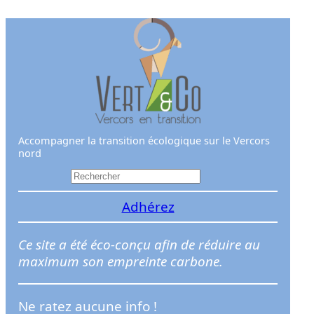
Aller
au
contenu
Accompagner la transition écologique sur le Vercors
nord
R
e
Adhérez
c
h
e
Ce site a été éco-conçu afin de réduire au
r
maximum son empreinte carbone.
c
h
Ne ratez aucune info !
e