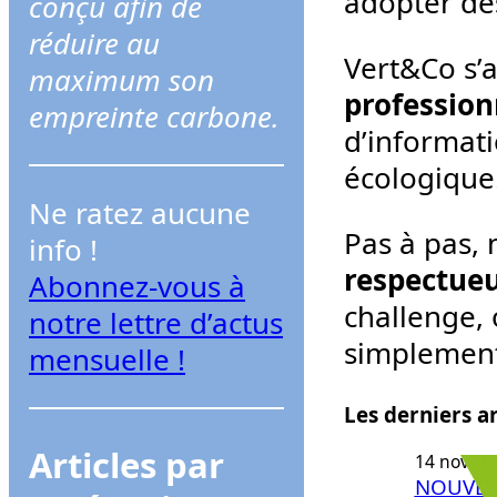
adopter des
conçu afin de
r
réduire au
c
Vert&Co s’a
maximum son
h
profession
empreinte carbone.
e
d’informati
r
écologique
Ne ratez aucune
Pas à pas, 
info !
respectueu
Abonnez-vous à
challenge,
notre lettre d’actus
simplement 
mensuelle !
Les derniers ar
Articles par
14 novem
NOUVEAU