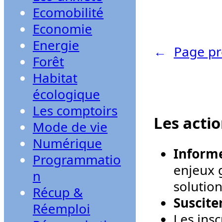
Ecomobilité
Economie
Energie
←
Page pr
Forêt
Habitat
écologique
Les comptoirs
Les acti
Mode de vie
Numérique
Informe
Programmatio
enjeux g
n
solution
Récup &
Suscite
Réemploi
Les ins