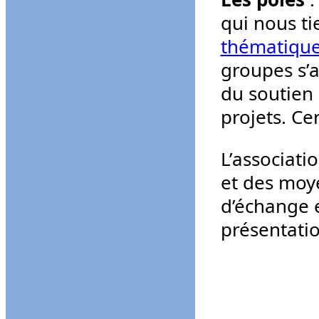
qui nous ti
thématique 
groupes s’a
du soutien 
projets. Ce
L’associati
et des moye
d’échange e
présentatio