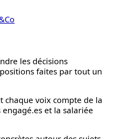
t&Co
endre les décisions
opositions faites par tout un
t chaque voix compte de la
 engagé.es et la salariée
concrètes autour des sujets