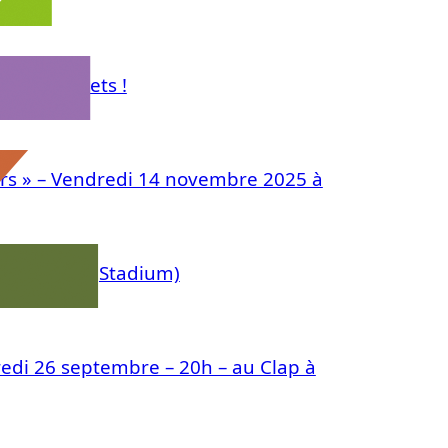
cte de jouets !
irs » – Vendredi 14 novembre 2025 à
à l’Agopop (Stadium)
redi 26 septembre – 20h – au Clap à