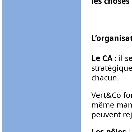
les choses
L’organisa
Le CA
: il 
stratégique
chacun.
Vert&Co fo
même manièr
peuvent re
Les pôles
: