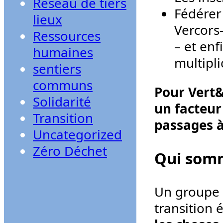
Réseau de tiers
Fédérer
lieux
Vercors
Ressources
– et enf
humaines
multipl
sentiers
communs
Pour Vert&
Solidarité
un facteur
Transition
passages à 
Uncategorized
Zéro Déchet
Qui som
Un groupe d
transition