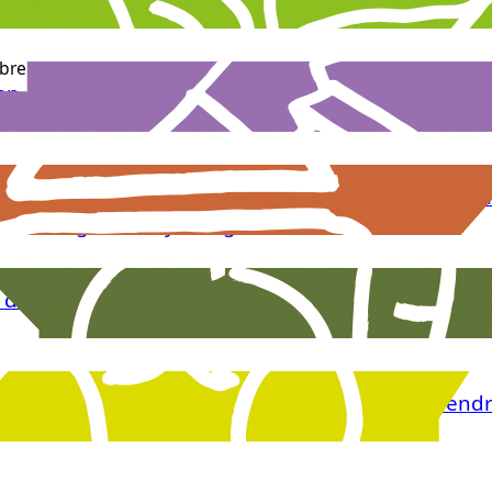
bre 2025
n de Noël 2025 : C’est reparti pour la grande colle
e 2025
ce gesticulée « Notre assiette a des super pouvo
 la Grange à Gaby à Engins.
mbre 2025
de la Biodiversité – Vendredi 10 octobre à 18h15 
bre 2025
on avant première “Le Vivant qui se défend” Vend
 Vercors