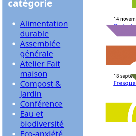
catégorie
14 novem
Alimentation
Opératio
durable
Assemblée
27 octobr
générale
Conféren
Atelier Fait
20h30 à
maison
18 septe
Compost &
Fresque 
Jardin
Conférence
4 septem
Projecti
Eau et
Lans en
biodiversité
Eco-anxiété