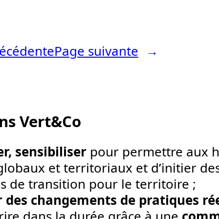
écédente
Page suivante
→
ons
Vert&Co
r, sensibiliser
pour permettre aux h
lobaux et territoriaux et d’initier d
s de transition pour le territoire ;
r des changements de pratiques rée
crire dans la durée grâce à une
commu