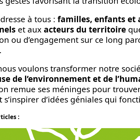
 gestes favorisant la transition écol
dresse à tous :
familles, enfants et
nels
et aux
acteurs du territoire
que
on ou d’engagement sur ce long parco
.
nous voulons transformer notre soci
se de l’environnement et de l’hum
 on remue ses méninges pour trouver
s’inspirer d’idées géniales qui foncti
ticles :
bre 2025
 PROJET : VITEPLUSDARBRES !