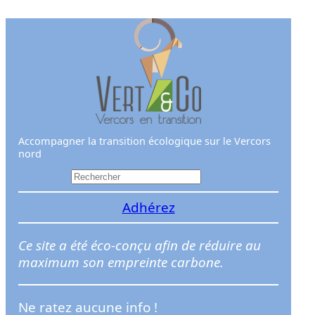
Aller
au
contenu
Accompagner la transition écologique sur le Vercors
nord
R
e
Adhérez
c
h
e
Ce site a été éco-conçu afin de réduire au
r
maximum son empreinte carbone.
c
h
Ne ratez aucune info !
e