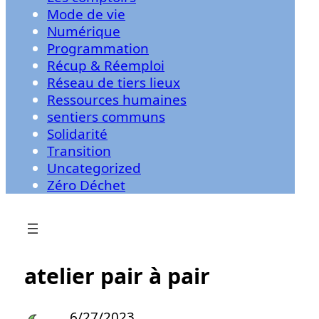
Mode de vie
Numérique
Programmation
Récup & Réemploi
Réseau de tiers lieux
Ressources humaines
sentiers communs
Solidarité
Transition
Uncategorized
Zéro Déchet
atelier pair à pair
6/27/2023