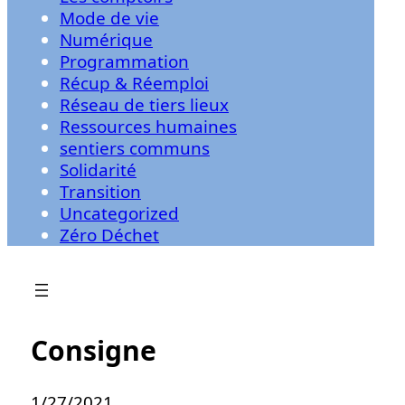
Mode de vie
Numérique
Programmation
Récup & Réemploi
Réseau de tiers lieux
Ressources humaines
sentiers communs
Solidarité
Transition
Uncategorized
Zéro Déchet
Consigne
1/27/2021