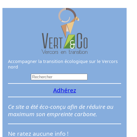
Aller
au
contenu
Accompagner la transition écologique sur le Vercors
nord
R
e
Adhérez
c
h
e
Ce site a été éco-conçu afin de réduire au
r
maximum son empreinte carbone.
c
h
Ne ratez aucune info !
e