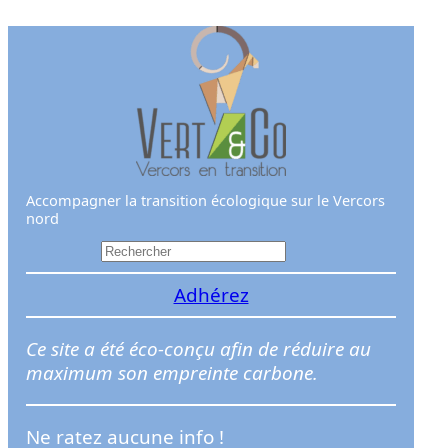
Aller
au
contenu
Accompagner la transition écologique sur le Vercors
nord
R
e
Adhérez
c
h
e
Ce site a été éco-conçu afin de réduire au
r
maximum son empreinte carbone.
c
h
Ne ratez aucune info !
e