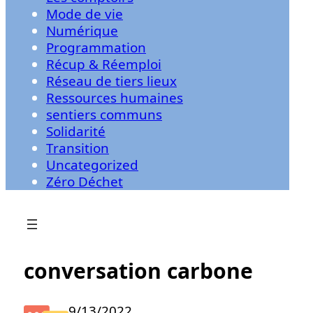
Mode de vie
Numérique
Programmation
Récup & Réemploi
Réseau de tiers lieux
Ressources humaines
sentiers communs
Solidarité
Transition
Uncategorized
Zéro Déchet
conversation carbone
9/13/2022