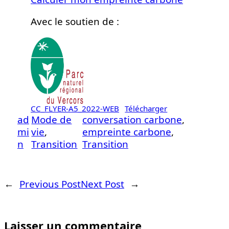
Avec le soutien de :
CC_FLYER-A5_2022-WEB
Télécharger
ad
Mode de
conversation carbone
, 
mi
vie
, 
empreinte carbone
, 
n
Transition
Transition
←
Previous Post
Next Post
→
Laisser un commentaire