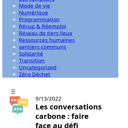
Mode de vie
Numérique
Programmation
Récup & Réemploi
Réseau de tiers lieux
Ressources humaines
sentiers communs
Solidarité
Transition
Uncategorized
Zéro Déchet
9/13/2022
Les conversations
carbone : faire
face au défi