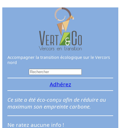
Aller
au
contenu
Accompagner la transition écologique sur le Vercors
nord
R
e
Adhérez
c
h
e
Ce site a été éco-conçu afin de réduire au
r
maximum son empreinte carbone.
c
h
Ne ratez aucune info !
e