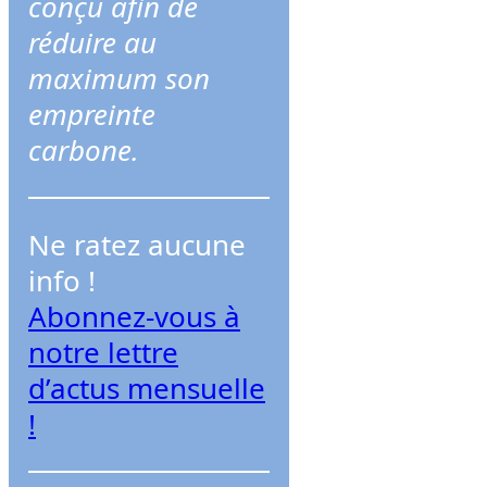
conçu afin de
r
réduire au
c
maximum son
h
empreinte
e
carbone.
r
Ne ratez aucune
info !
Abonnez-vous à
notre lettre
d’actus mensuelle
!