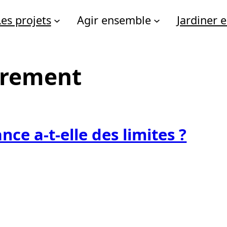
Les projets
Agir ensemble
Jardiner
drement
nce a-t-elle des limites ?