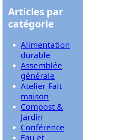
Articles par
catégorie
Alimentation
durable
Assemblée
générale
Atelier Fait
maison
Compost &
Jardin
Conférence
Eau et