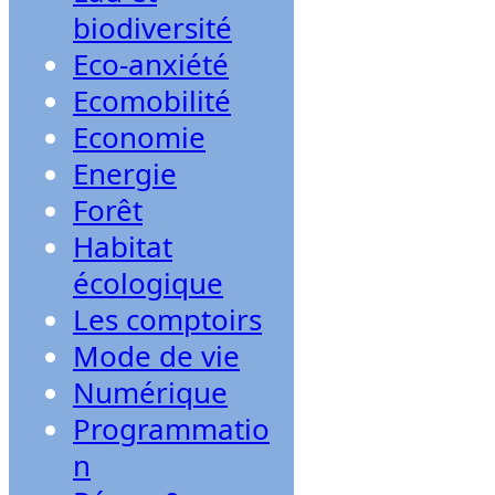
biodiversité
Eco-anxiété
Ecomobilité
Economie
Energie
Forêt
Habitat
écologique
Les comptoirs
Mode de vie
Numérique
Programmatio
n