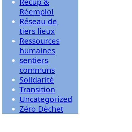
Récup &
Réemploi
Réseau de
tiers lieux
Ressources
humaines
sentiers
communs
Solidarité
Transition
Uncategorized
Zéro Déchet