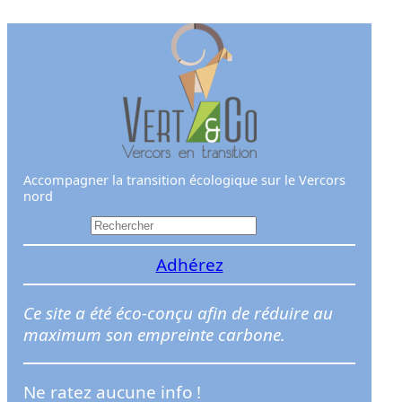
Aller
au
contenu
Accompagner la transition écologique sur le Vercors
nord
R
e
Adhérez
c
h
e
Ce site a été éco-conçu afin de réduire au
r
maximum son empreinte carbone.
c
h
Ne ratez aucune info !
e