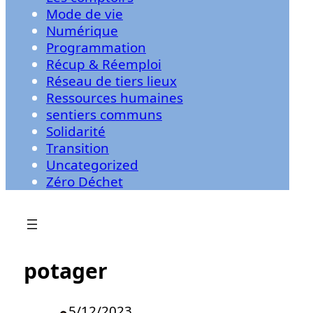
Mode de vie
Numérique
Programmation
Récup & Réemploi
Réseau de tiers lieux
Ressources humaines
sentiers communs
Solidarité
Transition
Uncategorized
Zéro Déchet
potager
5/12/2023