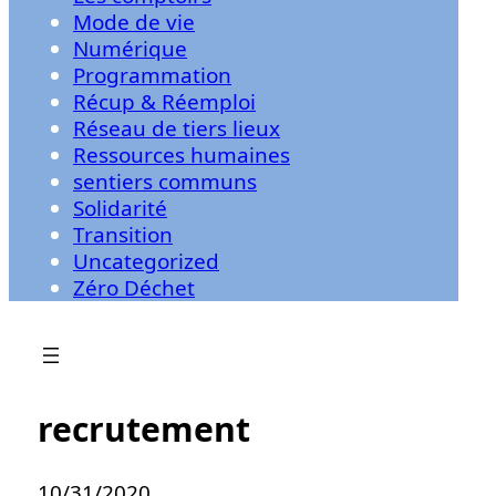
Mode de vie
Numérique
Programmation
Récup & Réemploi
Réseau de tiers lieux
Ressources humaines
sentiers communs
Solidarité
Transition
Uncategorized
Zéro Déchet
recrutement
10/31/2020