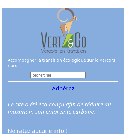
Aller
au
contenu
Accompagner la transition écologique sur le Vercors
nord
R
e
Adhérez
c
h
e
Ce site a été éco-conçu afin de réduire au
r
maximum son empreinte carbone.
c
h
Ne ratez aucune info !
e