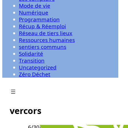
Mode de vie
Numérique
Programmation
Récup & Réemploi
Réseau de tiers lieux
Ressources humaines
sentiers communs
Solidarité
Transition
Uncategorized
Zéro Déchet
vercors
6/30/2025