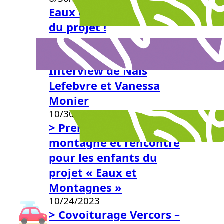
Eaux et Montagnes* : Fin
du projet !
6/30/2025
Formation ShakerLab:
Interview de Naïs
Lefebvre et Vanessa
Monier
10/30/2024
> Première sortie en
montagne et rencontre
pour les enfants du
projet « Eaux et
Montagnes »
10/24/2023
> Covoiturage Vercors –