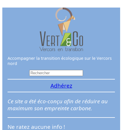
Aller
au
contenu
Accompagner la transition écologique sur le Vercors
nord
R
e
Adhérez
c
h
e
Ce site a été éco-conçu afin de réduire au
r
maximum son empreinte carbone.
c
h
Ne ratez aucune info !
e