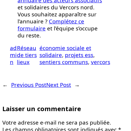
annuaire des acteurs associatifs
et solidaires du Vercors nord.
Vous souhaitez apparaître sur
l’annuaire ?
Complétez ce
formulaire
et l’équipe s’occupe
du reste.
ad
Réseau
économie sociale et
mi
de tiers
solidaire
, 
projets ess
, 
n
lieux
sentiers communs
, 
vercors
←
Previous Post
Next Post
→
Laisser un commentaire
Votre adresse e-mail ne sera pas publiée.
Les champs obligatoires sont indiqués avec
*