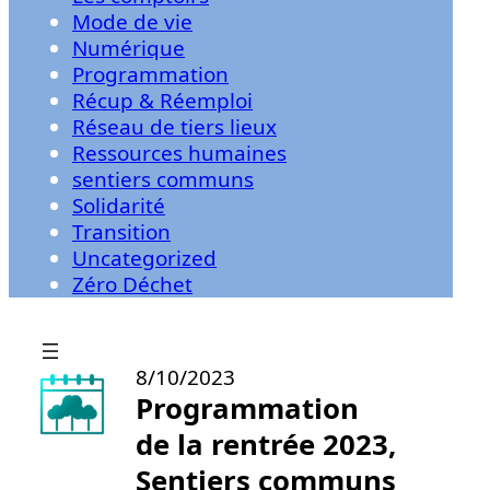
Mode de vie
Numérique
Programmation
Récup & Réemploi
Réseau de tiers lieux
Ressources humaines
sentiers communs
Solidarité
Transition
Uncategorized
Zéro Déchet
8/10/2023
Programmation
de la rentrée 2023,
Sentiers communs