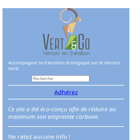
Aller
au
contenu
Accompagner la transition écologique sur le Vercors
nord
R
e
Adhérez
c
h
e
Ce site a été éco-conçu afin de réduire au
r
maximum son empreinte carbone.
c
h
Ne ratez aucune info !
e