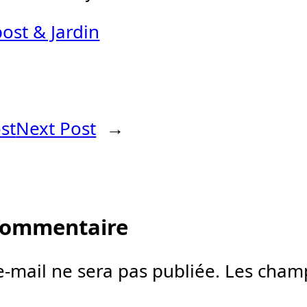
st & Jardin
st
Next Post
→
 commentaire
e-mail ne sera pas publiée.
Les champ