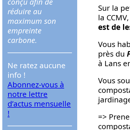
conçu afin de
r
Sur la pe
réduire au
c
la CCMV, 
maximum son
h
est de l
empreinte
e
carbone.
r
Vous hab
près du
à Lans e
Ne ratez aucune
info !
Vous sou
Abonnez-vous à
composta
notre lettre
jardinag
d’actus mensuelle
!
=> Prene
compost