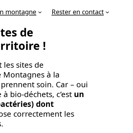
 en montagne
Rester en contact
ites de
ritoire !
 les sites de
re Montagnes à la
rennent soin. Car – oui
 à bio-déchets, c’est
un
actéries) dont
ose correctement les
.