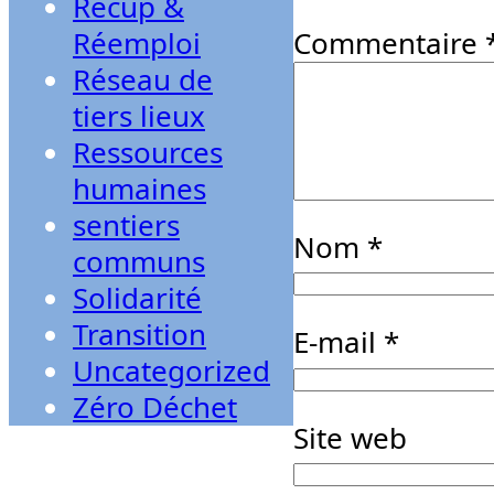
Récup &
Réemploi
Commentaire
Réseau de
tiers lieux
Ressources
humaines
sentiers
Nom
*
communs
Solidarité
Transition
E-mail
*
Uncategorized
Zéro Déchet
Site web