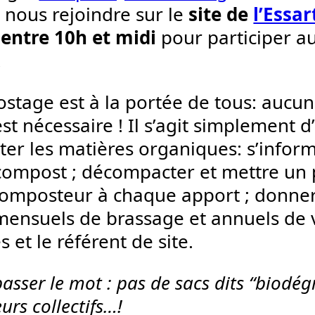
 nous rejoindre sur le
site de
l’Essa
entre 10h et midi
pour participer au
!
stage est à la portée de tous: auc
est nécessaire ! Il s’agit simplement 
iter les matières organiques: s’infor
 compost ; décompacter et mettre un
composteur à chaque apport ; donne
mensuels de brassage et annuels de v
 et le référent de site.
 passer le mot : pas de sacs dits “biodé
rs collectifs…!