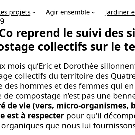
Les projets
Agir ensemble
Jardiner
19
o reprend le suivi des s
tage collectifs sur le ter
x mois qu’Eric et Dorothée sillonnent
ge collectifs du territoire des Quat
e des hommes et des femmes qui en p
ite de compostage n’est pas une benne
é de vie (vers, micro-organismes, b
re est à respecter
pour qu’il décomp
 organiques que nous lui fournissons