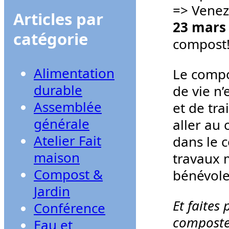
=> Venez
Articles par
23 mars 
catégorie
compost
Alimentation
Le compo
durable
de vie n’
Assemblée
et de tra
générale
aller au
Atelier Fait
dans le 
maison
travaux 
Compost &
bénévoles
Jardin
Et faites
Conférence
composteu
Eau et