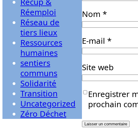
Récup &
Réemploi
Nom
*
Réseau de
tiers lieux
E-mail
*
Ressources
humaines
sentiers
Site web
communs
Solidarité
Transition
Enregistrer 
Uncategorized
prochain co
Zéro Déchet