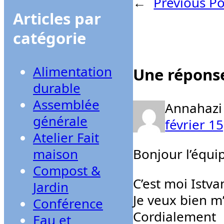
←
Previous Po
Articles par
catégorie
Alimentation
Une réponse
durable
Assemblée
Annahazi
générale
février 1
Atelier Fait
maison
Bonjour l’équi
Compost &
C’est moi Istva
Jardin
Je veux bien m’
Conférence
Cordialement
Eau et