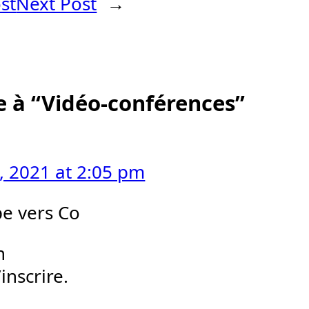
st
Next Post
→
 à “Vidéo-conférences”
5, 2021 at 2:05 pm
pe vers Co
n
inscrire.