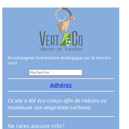
Aller
au
contenu
Accompagner la transition écologique sur le Vercors
nord
R
e
Adhérez
c
h
e
Ce site a été éco-conçu afin de réduire au
r
maximum son empreinte carbone.
c
h
Ne ratez aucune info !
e