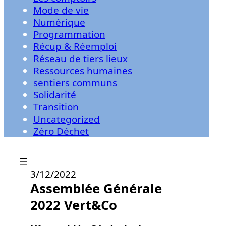
Mode de vie
Numérique
Programmation
Récup & Réemploi
Réseau de tiers lieux
Ressources humaines
sentiers communs
Solidarité
Transition
Uncategorized
Zéro Déchet
3/12/2022
Assemblée Générale
2022 Vert&Co