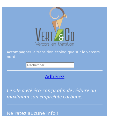
Aller
au
contenu
Accompagner la transition écologique sur le Vercors
nord
R
e
Adhérez
c
h
e
Ce site a été éco-conçu afin de réduire au
r
maximum son empreinte carbone.
c
h
Ne ratez aucune info !
e