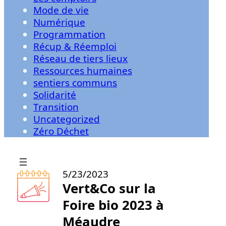
Mode de vie
Numérique
Programmation
Récup & Réemploi
Réseau de tiers lieux
Ressources humaines
sentiers communs
Solidarité
Transition
Uncategorized
Zéro Déchet
5/23/2023
Vert&Co sur la
Foire bio 2023 à
Méaudre