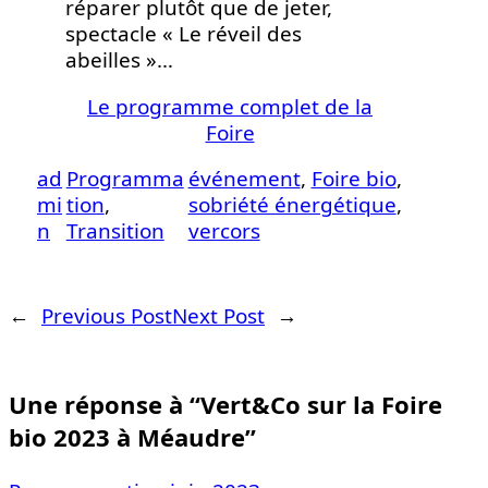
réparer plutôt que de jeter,
spectacle « Le réveil des
abeilles »…
Le programme complet de la
Foire
ad
Programma
événement
, 
Foire bio
, 
mi
tion
, 
sobriété énergétique
, 
n
Transition
vercors
←
Previous Post
Next Post
→
Une réponse à “Vert&Co sur la Foire
bio 2023 à Méaudre”