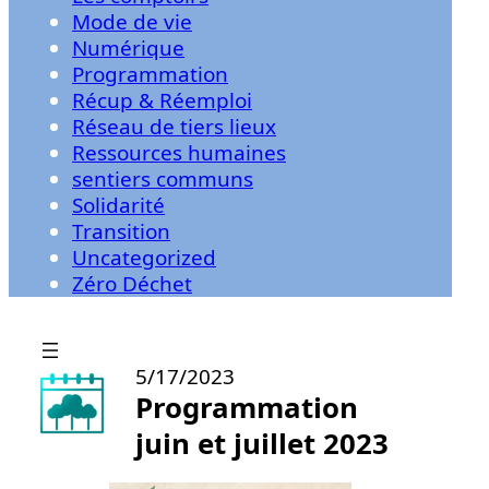
Mode de vie
Numérique
Programmation
Récup & Réemploi
Réseau de tiers lieux
Ressources humaines
sentiers communs
Solidarité
Transition
Uncategorized
Zéro Déchet
5/17/2023
Programmation
juin et juillet 2023