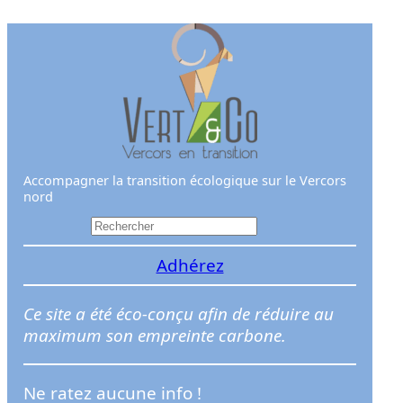
Aller
au
contenu
Accompagner la transition écologique sur le Vercors
nord
R
e
Adhérez
c
h
e
Ce site a été éco-conçu afin de réduire au
r
maximum son empreinte carbone.
c
h
Ne ratez aucune info !
e